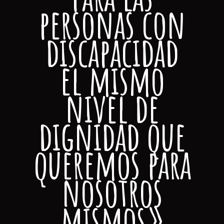
personas con
discapacidad
el mismo
nivel de
dignidad que
queremos para
nosotros
mismos»