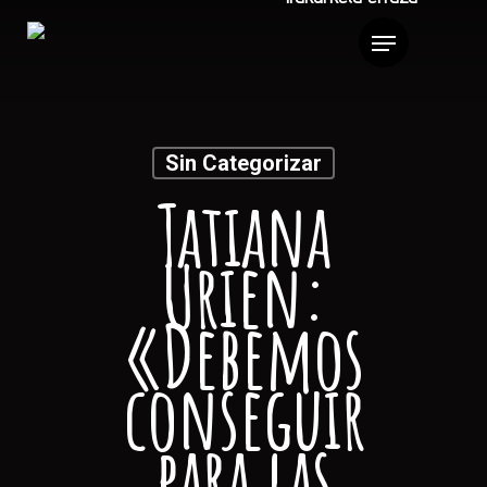
Sin Categorizar
Tatiana
Urien:
«Debemos
conseguir
para las