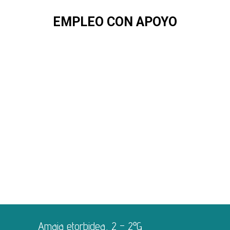
EMPLEO CON APOYO
Acompañamiento
Información
Coordinación
Amaia etorbidea, 2 – 2ºG