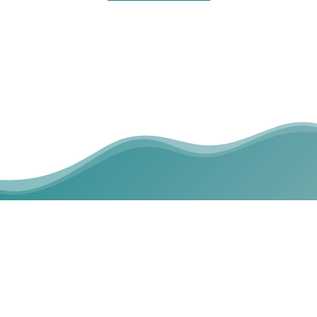
La terapia canina ha sido un
precioso descubrimiento como
monitora. Ha favorecido el
bienestar emocional, la
interacción social y comunicativa
de las personas. Sesión a sesión
el bienestar emocional fue
aumentando en cada persona. Ha
sido gratificante y emotivo
haberlo disfrutado. Gracias Baloo
y Nagore de Lauanka!!
Olaia López
Trabajadora Monte Ikea