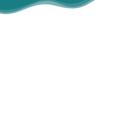
Somos una Asociación sin ánimo de
lucro, integrada por personas,
familiares, socios y socias,
profesionales, personas voluntarias y
amigos y amigas de la entidad
especializada en la prestación de