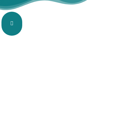
-> Ocio y
Participación
Social
Qué hacemos
Acompañamos a cada persona en el
disfrute de su ocio fomentando su
autonomía y participación, guiadas por