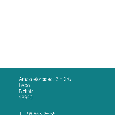
Acompañamiento
Cultura
Diversión
Amaia etorbidea, 2 – 2ºG
Leioa
Bizkaia
48940
Tlf.:
94 463 24 55