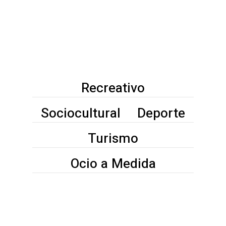
los principios de inclusión social y
orientación a la persona para que
puedan ejercitar su derecho al ocio
personal y compartido.
Recreativo
Sociocultural
Deporte
Turismo
Ocio a Medida