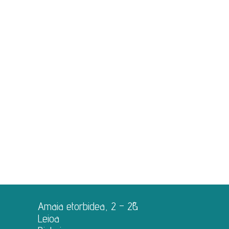
Grupo de buen trato
Envejecimiento Activo
Gustos e intereses personales
Amaia etorbidea, 2 – 2ºG
Leioa