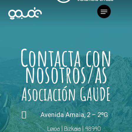
Contacta con
nosotros/as
Asociación GAUDE
Avenida Amaia, 2 – 2ºG
Leioa | Bizkaia | 48940