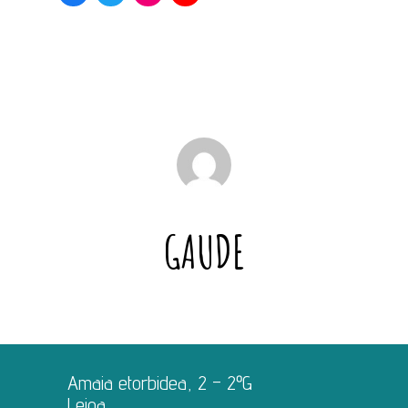
GAUDE
Amaia etorbidea, 2 – 2ºG
Leioa