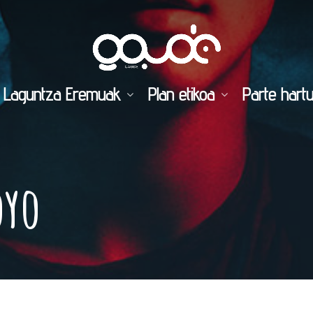
Laguntza Eremuak
Plan etikoa
Parte hart
oyo