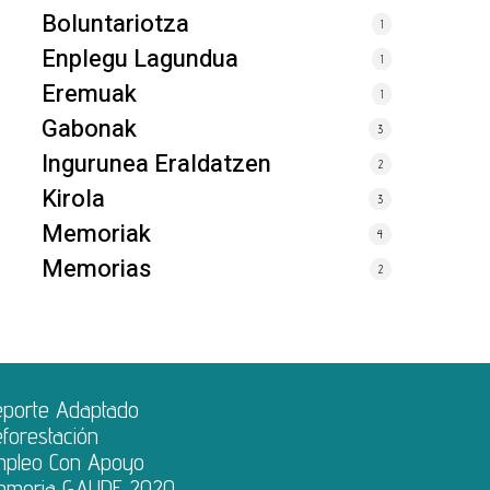
Boluntariotza
1
Enplegu Lagundua
1
Eremuak
1
Gabonak
3
Ingurunea Eraldatzen
2
Kirola
3
Memoriak
4
Memorias
2
eporte Adaptado
forestación
mpleo Con Apoyo
emoria GAUDE 2020