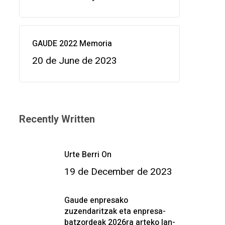
GAUDE 2022 Memoria
20 de June de 2023
Recently Written
Urte Berri On
19 de December de 2023
Gaude enpresako
zuzendaritzak eta enpresa-
batzordeak 2026ra arteko lan-