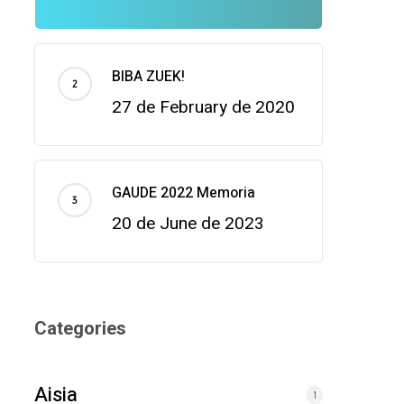
BIBA ZUEK!
27 de February de 2020
GAUDE 2022 Memoria
20 de June de 2023
Categories
Aisia
1