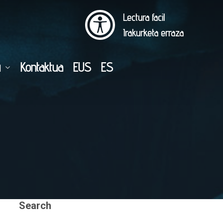
Lectura facil
Irakurketa erraza
u
Kontaktua
EUS
ES
Search