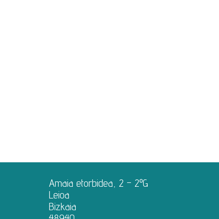
Amaia etorbidea, 2 – 2ºG
Leioa
Bizkaia
48940