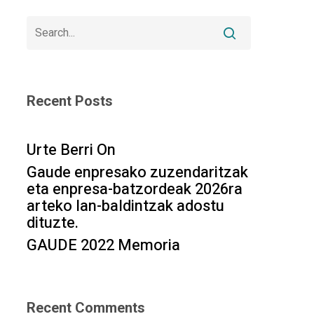
Recent Posts
Urte Berri On
Gaude enpresako zuzendaritzak
eta enpresa-batzordeak 2026ra
arteko lan-baldintzak adostu
dituzte.
GAUDE 2022 Memoria
Recent Comments