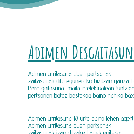
Adimen Desgaitasuna
Adimen urritasuna duen pertsonak
zailtasunak ditu eguneroko bizitzan gauza b
Bere gaitasuna, maila intelektualean funtz
pertsonen batez bestekoa baino nahiko ba
Adimen urritasuna 18 urte baino lehen agert
Adimen urritasuna duen pertsonak
zailtasunak izan ditzake hauek egiteko: