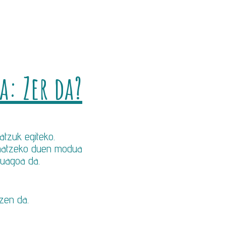
: Zer da?
atzuk egiteko.
ionatzeko duen modua
xuagoa da.
zen da.