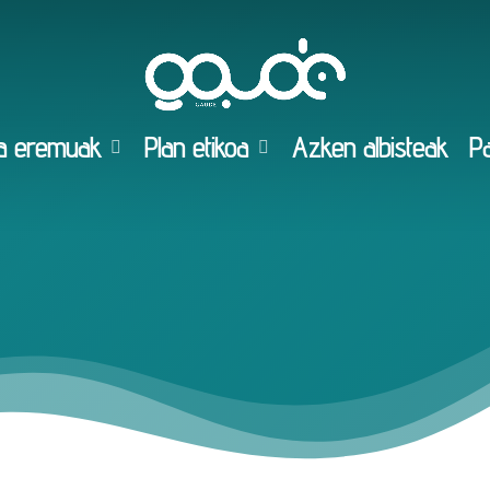
a eremuak
Plan etikoa
Azken albisteak
Pa
tasuna