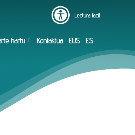
Lectura facil
rte hartu
Kontaktua
EUS
ES