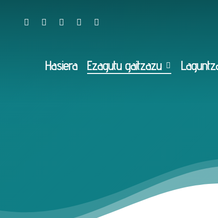
Hasiera
Ezagutu gaitzazu
Laguntz
Adimen Desgai