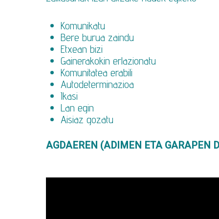
Komunikatu
Bere burua zaindu
Etxean bizi
Gainerakokin erlazionatu
Komunitatea erabili
Autodeterminazioa
Ikasi
Lan egin
Aisiaz gozatu
AGDAEREN (ADIMEN ETA GARAPEN D