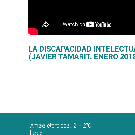
LA DISCAPACIDAD INTELECTU
(JAVIER TAMARIT. ENERO 201
Amaia etorbidea, 2 – 2ºG
Leioa